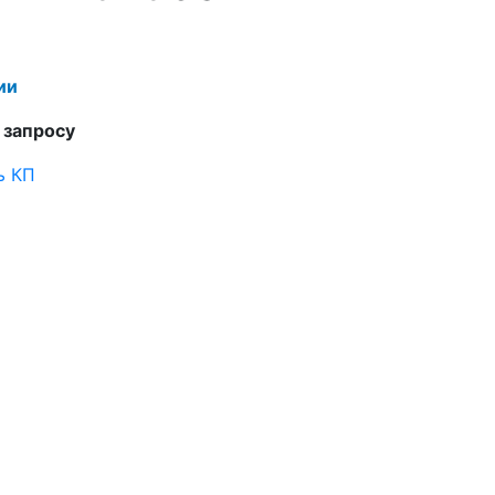
ии
 запросу
ь КП