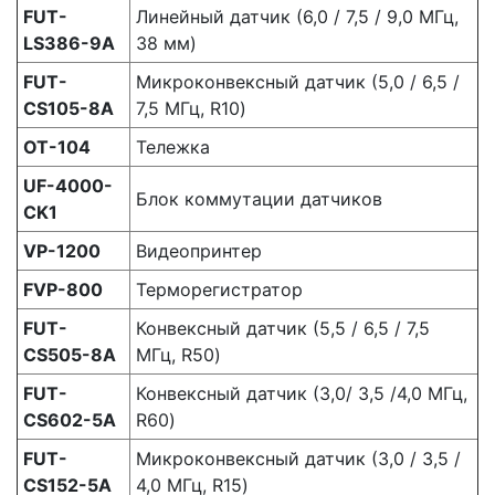
FUT-
Линейный датчик (6,0 / 7,5 / 9,0 МГц,
LS386-9A
38 мм)
FUT-
Микроконвексный датчик (5,0 / 6,5 /
CS105-8A
7,5 МГц, R10)
OT-104
Тележка
UF-4000-
Блок коммутации датчиков
CK1
VP-1200
Видеопринтер
FVP-800
Терморегистратор
FUT-
Конвексный датчик (5,5 / 6,5 / 7,5
CS505-8A
МГц, R50)
FUT-
Конвексный датчик (3,0/ 3,5 /4,0 МГц,
CS602-5A
R60)
FUT-
Микроконвексный датчик (3,0 / 3,5 /
CS152-5A
4,0 МГц, R15)